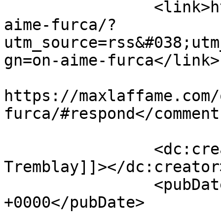
		<link>https://maxlaffame.com/on-
aime-furca/?
utm_source=rss&#038;utm
gn=on-aime-furca</link>

					<co
https://maxlaffame.com/
furca/#respond</comments
		<dc:creator><![CDATA[Maxime 
Tremblay]]></dc:creator>
		<pubDate>Mon, 04 May 2020 20:30:57 
+0000</pubDate>

				<catego