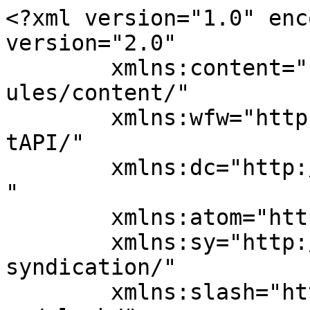
<?xml version="1.0" enc
version="2.0"

	xmlns:content="http://purl.org/rss/1.0/mod
ules/content/"

	xmlns:wfw="http://wellformedweb.org/Commen
tAPI/"

	xmlns:dc="http://purl.org/dc/elements/1.1/
"

	xmlns:atom="http://www.w3.org/2005/Atom"

	xmlns:sy="http://purl.org/rss/1.0/modules/
syndication/"

	xmlns:slash="http://purl.org/rss/1.0/modul