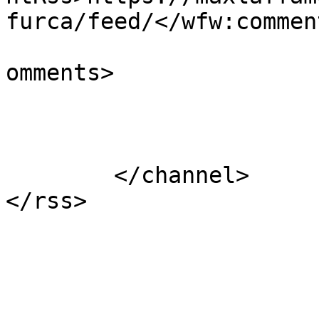
furca/feed/</wfw:commen
			<slash:comments>0</slash
omments>

			</item>
	</channel>
