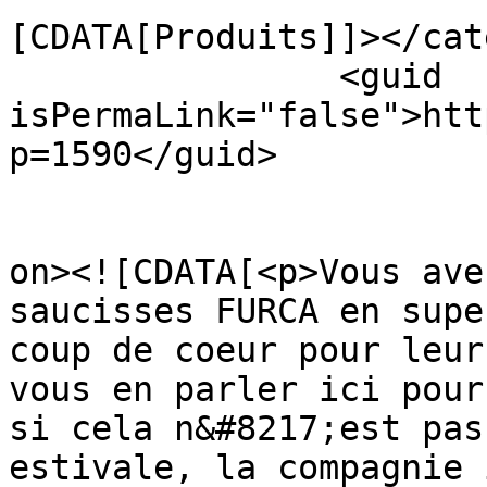
[CDATA[Produits]]></cat
		<guid 
isPermaLink="false">htt
p=1590</guid>

					<de
on><![CDATA[<p>Vous ave
saucisses FURCA en supe
coup de coeur pour leur
vous en parler ici pour
si cela n&#8217;est pas
estivale, la compagnie 