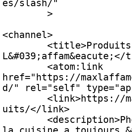
es/slash/"

	>

<channel>

	<title>Produits Archives &#8211; Max 
L&#039;affam&eacute;</t
	<atom:link 
href="https://maxlaffam
d/" rel="self" type="ap
	<link>https://maxlaffame.com/category/prod
uits/</link>

	<description>Photographe de m&#233;tier, 
la cuisine a toujours &