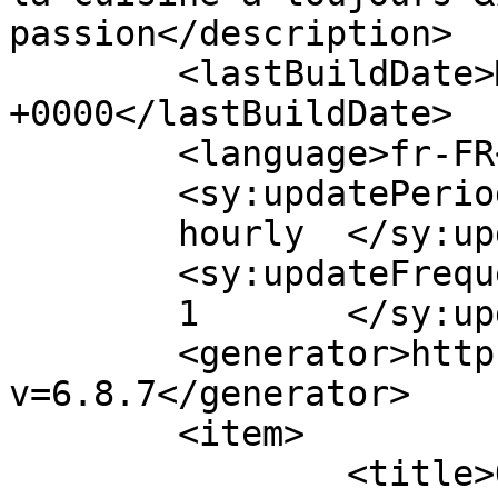
passion</description>

	<lastBuildDate>Mon, 04 May 2020 20:33:00 
+0000</lastBuildDate>

	<language>fr-FR</language>

	<sy:updatePeriod>

	hourly	</sy:updatePeriod>

	<sy:updateFrequency>

	1	</sy:updateFrequency>

	<generator>https://wordpress.org/?
v=6.8.7</generator>

	<item>

		<title>On aime FURCA</title>
