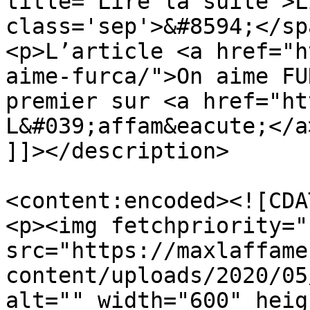
title="Lire la suite">L
class='sep'>&#8594;</sp
<p>L’article <a href="h
aime-furca/">On aime FU
premier sur <a href="ht
L&#039;affam&eacute;</a
]]></description>

<content:encoded><![CDA
<p><img fetchpriority="
src="https://maxlaffame
content/uploads/2020/05
alt="" width="600" heig