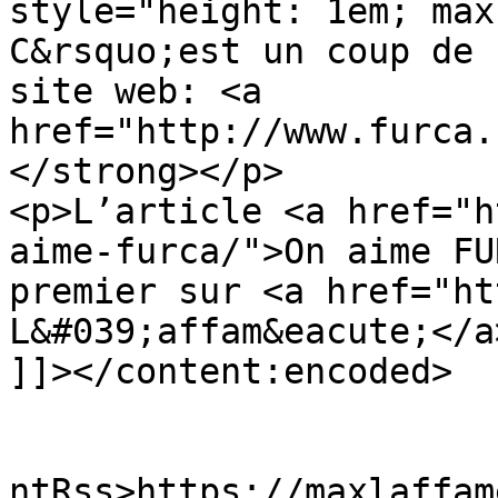
style="height: 1em; max
C&rsquo;est un coup de 
site web: <a 
href="http://www.furca.
</strong></p>

<p>L’article <a href="h
aime-furca/">On aime FU
premier sur <a href="ht
L&#039;affam&eacute;</a
]]></content:encoded>

					<wf
ntRss>https://maxlaffam