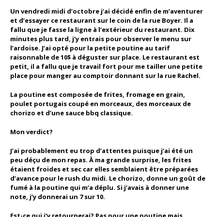
Un vendredi midi d’octobre j’ai décidé enfin de m’aventurer
et d’essayer ce restaurant sur le coin de la rue Boyer. Il a
fallu que je fasse la ligne à l’extérieur du restaurant. Dix
minutes plus tard, j’y entrais pour observer le menu sur
l’ardoise. J’ai opté pour la petite poutine au tarif
raisonnable de 10$ à déguster sur place. Le restaurant est
petit, il a fallu que je travail fort pour me tailler une petite
place pour manger au comptoir donnant sur la rue Rachel.
La poutine est composée de frites, fromage en grain,
poulet portugais coupé en morceaux, des morceaux de
chorizo et d’une sauce bbq classique.
Mon verdict?
J’ai probablement eu trop d’attentes puisque j’ai été un
peu déçu de mon repas. À ma grande surprise, les frites
étaient froides et sec car elles semblaient être préparées
d’avance pour le rush du midi. Le chorizo, donne un goût de
fumé à la poutine qui m’a déplu. Si j’avais à donner une
note, j’y donnerai un 7 sur 10.
Est-ce qui j’y retournerai? Pas pour une poutine mais