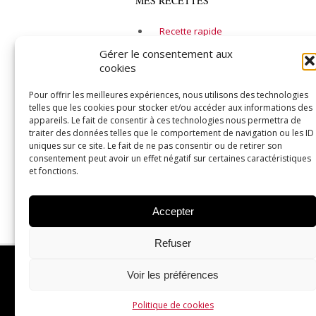
MES RECETTES
Recette rapide
Alcool
Gérer le consentement aux
cookies
Entrée
Soupe
Pour offrir les meilleures expériences, nous utilisons des technologies
telles que les cookies pour stocker et/ou accéder aux informations des
Plat principal
appareils. Le fait de consentir à ces technologies nous permettra de
traiter des données telles que le comportement de navigation ou les ID
Fruits de mer
uniques sur ce site. Le fait de ne pas consentir ou de retirer son
Végétarien
consentement peut avoir un effet négatif sur certaines caractéristiques
et fonctions.
Dessert
Toutes mes recettes
Accepter
Refuser
©2025 Max L'affamé
Voir les préférences
Site Web: Viande & Substituts enr.
Politique de cookies