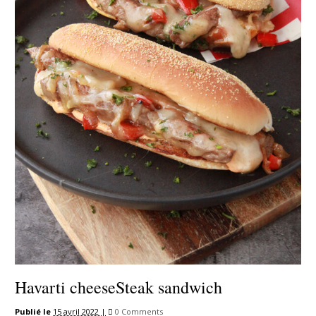
Havarti cheeseSteak sandwich
Publié le
15 avril 2022 |
0 Comments