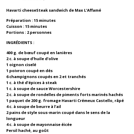
Havarti cheeseSteak sandwich de Max L’Affamé
Préparation : 15 minutes
Cuisson : 15 minutes
Portions : 2 personnes
INGRÉDIENTS :
400 g. de bœuf coupé en lanières
2 c. à soupe d’huile d’olive
1 oignon ciselé
1 poivron coupé en dés
6 champignons coupés en 2 et tranchés
1 c. à thé d’épices à steak
1 c. à soupe de sauce Worcestershire
2 c. à soupe de rondelles de piments forts marinés hachés
1 paquet de 200 g. fromage Havarti Crémeux Castello, râpé
4 c. à soupe de beurre à l’ail
2 pains de style sous-marin coupé dans le sens de la
longueur
4 c. à soupe de mayonnaise éicée
Persil haché, au goût