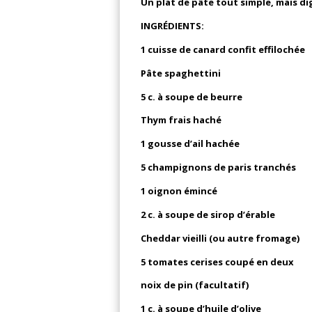
Un plat de pâte tout simple, mais di
INGRÉDIENTS:
1 cuisse de canard confit effilochée
Pâte spaghettini
5 c. à soupe de beurre
Thym frais haché
1 gousse d’ail hachée
5 champignons de paris tranchés
1 oignon émincé
2 c. à soupe de sirop d’érable
Cheddar vieilli (ou autre fromage)
5 tomates cerises coupé en deux
noix de pin (facultatif)
1 c. à soupe d’huile d’olive