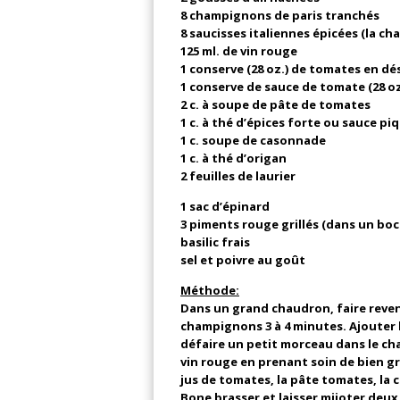
8 champignons de paris tranchés
8 saucisses italiennes épicées (la ch
125 ml. de vin rouge
1 conserve (28 oz.) de tomates en dé
1 conserve de sauce de tomate (28 oz
2 c. à soupe de pâte de tomates
1 c. à thé d’épices forte ou sauce p
1 c. soupe de casonnade
1 c. à thé d’origan
2 feuilles de laurier
1 sac d’épinard
3 piments rouge grillés (dans un boc
basilic frais
sel et poivre au goût
Méthode:
Dans un grand chaudron, faire revenir 
champignons 3 à 4 minutes. Ajouter l
défaire un petit morceau dans le cha
vin rouge en prenant soin de bien gr
jus de tomates, la pâte tomates, la c
Bone brasser et laisser mijoter deux 