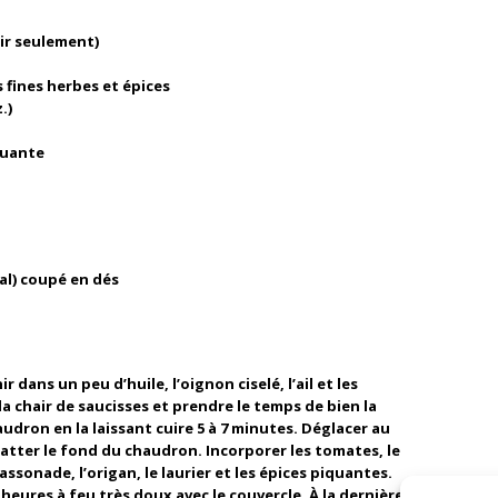
air seulement)
s fines herbes et épices
.)
iquante
al) coupé en dés
dans un peu d’huile, l’oignon ciselé, l’ail et les
a chair de saucisses et prendre le temps de bien la
udron en la laissant cuire 5 à 7 minutes. Déglacer au
atter le fond du chaudron. Incorporer les tomates, le
assonade, l’origan, le laurier et les épices piquantes.
heures à feu très doux avec le couvercle. À la dernière