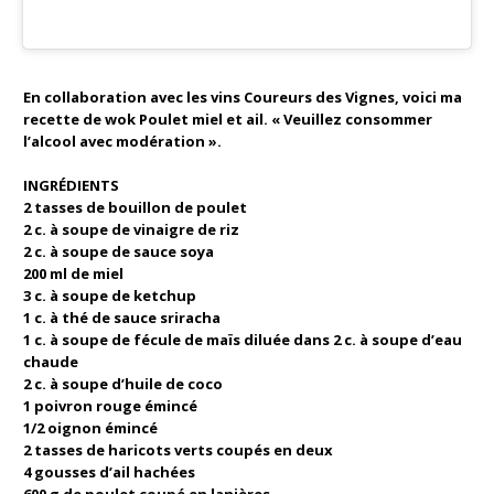
En collaboration avec les vins Coureurs des Vignes, voici ma
recette de wok Poulet miel et ail. « Veuillez consommer
l’alcool avec modération ».
INGRÉDIENTS
2 tasses de bouillon de poulet
2 c. à soupe de vinaigre de riz
2 c. à soupe de sauce soya
200 ml de miel
3 c. à soupe de ketchup
1 c. à thé de sauce sriracha
1 c. à soupe de fécule de maïs diluée dans 2 c. à soupe d’eau
chaude
2 c. à soupe d’huile de coco
1 poivron rouge émincé
1/2 oignon émincé
2 tasses de haricots verts coupés en deux
4 gousses d’ail hachées