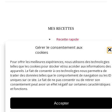
MES RECETTES
Recette rapide
Alcool
Gérer le consentement aux
cookies
Entrée
Soupe
Pour offrir les meilleures expériences, nous utilisons des technologies
telles que les cookies pour stocker et/ou accéder aux informations des
Plat principal
appareils. Le fait de consentir à ces technologies nous permettra de
traiter des données telles que le comportement de navigation ou les ID
Fruits de mer
uniques sur ce site. Le fait de ne pas consentir ou de retirer son
Végétarien
consentement peut avoir un effet négatif sur certaines caractéristiques
et fonctions.
Dessert
Toutes mes recettes
Accepter